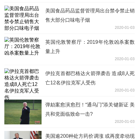
美国食品药品监督管理局出台禁令禁止销
售大部分口味电子烟
2020-01-03
英国伦敦警察厅：2019年伦敦凶杀案数
量上升
2020-01-03
伊拉克首都巴格达火箭弹袭击 造成8人死
亡12名伊拉克军人受伤
2020-01-03
弹劾案愈演愈烈！“通乌门”添关键新证 美
共和党面临致命一击?
2020-01-03
美国逾200种处方药价调涨 或再度牵动现