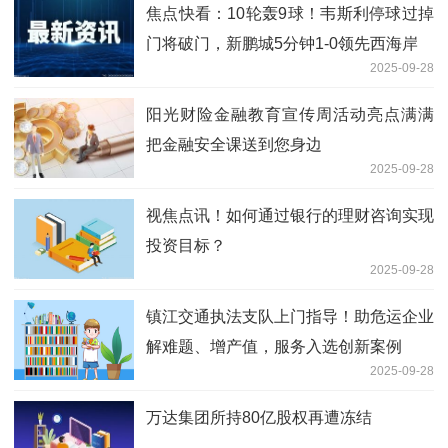
焦点快看：10轮轰9球！韦斯利停球过掉
门将破门，新鹏城5分钟1-0领先西海岸
2025-09-28
阳光财险金融教育宣传周活动亮点满满
把金融安全课送到您身边
2025-09-28
视焦点讯！如何通过银行的理财咨询实现
投资目标？
2025-09-28
镇江交通执法支队上门指导！助危运企业
解难题、增产值，服务入选创新案例
2025-09-28
万达集团所持80亿股权再遭冻结