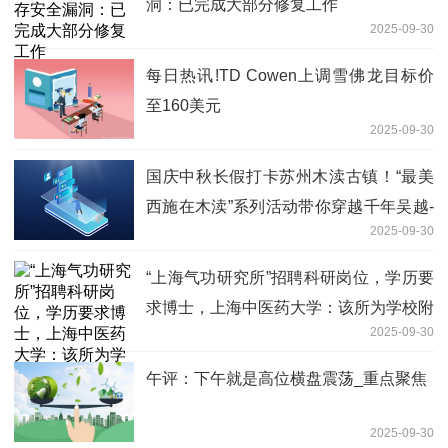
洞：已完成大部分修复工作
2025-09-30
每日热讯!TD Cowen上调雪佛龙目标价
至160美元
2025-09-30
国庆中秋长假打卡苏州木渎古镇！“最美
西施在木渎”系列活动带你穿越千年吴越-
2025-09-30
每日快报
“上海气功研究所”招聘科研岗位，学历要
求博士，上海中医药大学：该所为学校附
2025-09-30
属单位
午评：下午就是高位横盘震荡_重点聚焦
2025-09-30