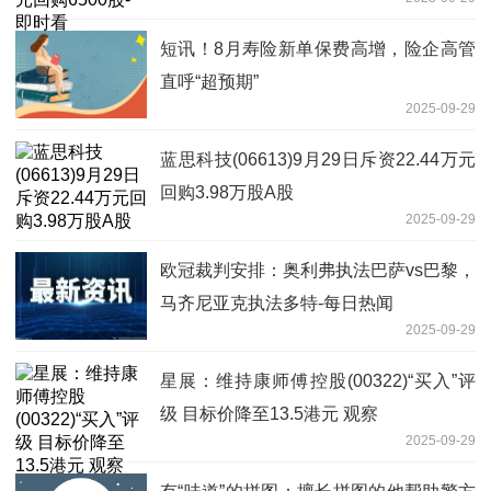
短讯！8月寿险新单保费高增，险企高管
直呼“超预期”
2025-09-29
蓝思科技(06613)9月29日斥资22.44万元
回购3.98万股A股
2025-09-29
欧冠裁判安排：奥利弗执法巴萨vs巴黎，
马齐尼亚克执法多特-每日热闻
2025-09-29
星展：维持康师傅控股(00322)“买入”评
级 目标价降至13.5港元 观察
2025-09-29