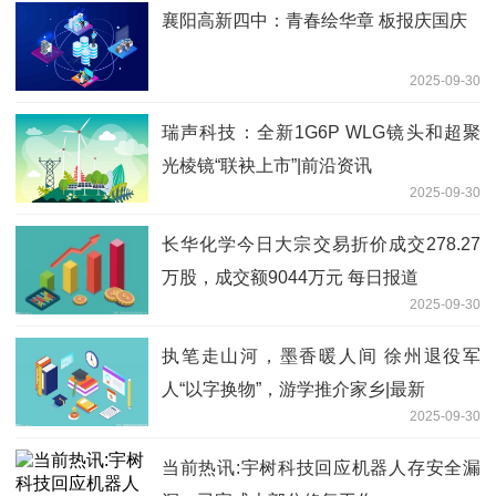
襄阳高新四中：青春绘华章 板报庆国庆
2025-09-30
瑞声科技：全新1G6P WLG镜头和超聚
光棱镜“联袂上市”|前沿资讯
2025-09-30
长华化学今日大宗交易折价成交278.27
万股，成交额9044万元 每日报道
2025-09-30
执笔走山河，墨香暖人间 徐州退役军
人“以字换物”，游学推介家乡|最新
2025-09-30
当前热讯:宇树科技回应机器人存安全漏