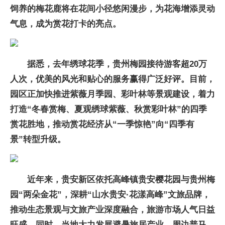
饲养的梅花鹿将在花间小径悠闲漫步，为花海增添灵动
气息，成为赏花打卡的亮点。
据悉，去年绣球花季，贵州梅园接待游客超20万
人次，优美的风光和贴心的服务赢得广泛好评。目前，
园区正加快推进紫薇月季园、彩叶林等景观建设，着力
打造“冬春赏梅、夏观绣球紫薇、秋赏彩叶林”的四季
赏花胜地，推动赏花经济从“一季惊艳”向“四季有
景”转型升级。
近年来，贵安新区依托高峰镇贵安樱花园与贵州梅
园“两朵金花”，深耕“山水贵安·花漾高峰”文旅品牌，
推动生态景观与文旅产业深度融合，旅游市场人气日益
旺盛。同时，当地大力发展避暑旅居产业，周边普马