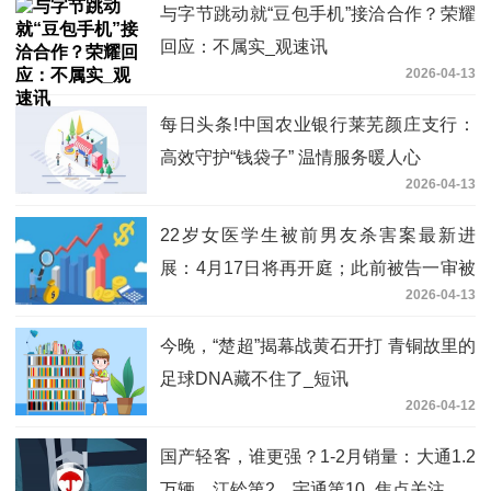
与字节跳动就“豆包手机”接洽合作？荣耀
回应：不属实_观速讯
2026-04-13
每日头条!中国农业银行莱芜颜庄支行：
高效守护“钱袋子” 温情服务暖人心
2026-04-13
22岁女医学生被前男友杀害案最新进
展：4月17日将再开庭；此前被告一审被
2026-04-13
判死刑后上诉 观点
今晚，“楚超”揭幕战黄石开打 青铜故里的
足球DNA藏不住了_短讯
2026-04-12
国产轻客，谁更强？1-2月销量：大通1.2
万辆，江铃第2，宇通第10_焦点关注