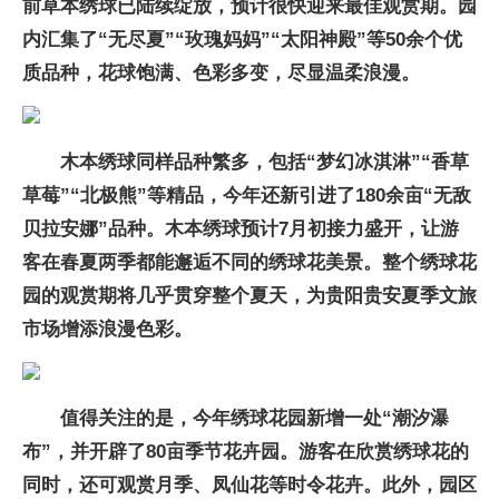
前草本绣球已陆续绽放，预计很快迎来最佳观赏期。园
内汇集了“无尽夏”“玫瑰妈妈”“太阳神殿”等50余个优
质品种，花球饱满、色彩多变，尽显温柔浪漫。
木本绣球同样品种繁多，包括“梦幻冰淇淋”“香草
草莓”“北极熊”等精品，今年还新引进了180余亩“无敌
贝拉安娜”品种。木本绣球预计7月初接力盛开，让游
客在春夏两季都能邂逅不同的绣球花美景。整个绣球花
园的观赏期将几乎贯穿整个夏天，为贵阳贵安夏季文旅
市场增添浪漫色彩。
值得关注的是，今年绣球花园新增一处“潮汐瀑
布”，并开辟了80亩季节花卉园。游客在欣赏绣球花的
同时，还可观赏月季、凤仙花等时令花卉。此外，园区