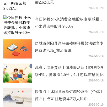
额2.62亿元
2026-05-20
今日热搜:小米消费金融股权变更获批，
小米通讯持股升至60%
2026-05-19
盐城市射阳县洋马镇残联开展普法教育专
题宣讲活动_前沿资讯
2026-05-19
观察：港股异动丨游戏股活跃！哔哩哔哩
涨4%，腾讯涨1.5%，4月游戏市场同比
2026-05-19
增11%
快看点丨沭阳县耿磊灯箱经营部（个体工
商户）成立 注册资本2万人民币
2026-05-19