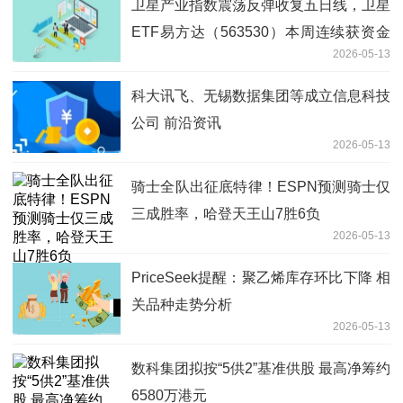
卫星产业指数震荡反弹收复五日线，卫星
ETF易方达（563530）本周连续获资金
2026-05-13
加仓
科大讯飞、无锡数据集团等成立信息科技
公司 前沿资讯
2026-05-13
骑士全队出征底特律！ESPN预测骑士仅
三成胜率，哈登天王山7胜6负
2026-05-13
PriceSeek提醒：聚乙烯库存环比下降 相
关品种走势分析
2026-05-13
数科集团拟按“5供2”基准供股 最高净筹约
6580万港元