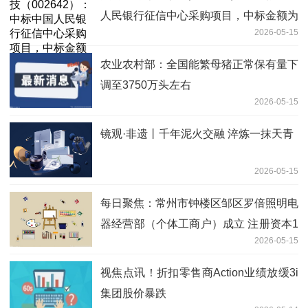
人民银行征信中心采购项目，中标金额为
2026-05-15
472.00万元
农业农村部：全国能繁母猪正常保有量下
调至3750万头左右
2026-05-15
镜观·非遗丨千年泥火交融 淬炼一抹天青
2026-05-15
每日聚焦：常州市钟楼区邹区罗倍照明电
器经营部（个体工商户）成立 注册资本1
2026-05-15
万人民币
视焦点讯！折扣零售商Action业绩放缓3i
集团股价暴跌