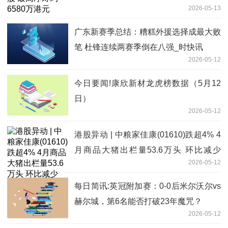
2026-05-13
广东新赛季总结：糟糕外援选择成最大败
笔 杜锋连续两赛季倒在八强_时快讯
2026-05-12
今日要闻!康欣新材龙虎榜数据（5月12
日）
2026-05-12
港股异动 | 中粮家佳康(01610)跌超4% 4
月商品大猪出栏量53.6万头 环比减少
2026-05-12
2.55%
每日简讯:英冠附加赛：0-0后米尔沃尔vs
赫尔城，第6名能否打破23年魔咒？
2026-05-12