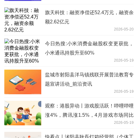
旗天科技：融资净偿还52.4万元，融资余
额2.62亿元
2026-05-20
今日热搜:小米消费金融股权变更获批，
小米通讯持股升至60%
2026-05-19
盐城市射阳县洋马镇残联开展普法教育专
题宣讲活动_前沿资讯
2026-05-19
观察：港股异动丨游戏股活跃！哔哩哔哩
涨4%，腾讯涨1.5%，4月游戏市场同比
2026-05-19
增11%
快看点丨沭阳县耿磊灯箱经营部（个体工