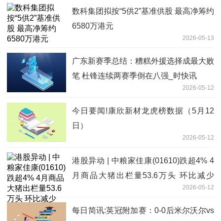
数科集团拟按“5供2”基准供股 最高净筹约
6580万港元
2026-05-13
广东新赛季总结：糟糕外援选择成最大败
笔 杜锋连续两赛季倒在八强_时快讯
2026-05-12
今日要闻!康欣新材龙虎榜数据（5月12
日）
2026-05-12
港股异动 | 中粮家佳康(01610)跌超4% 4
月商品大猪出栏量53.6万头 环比减少
2026-05-12
2.55%
每日简讯:英冠附加赛：0-0后米尔沃尔vs