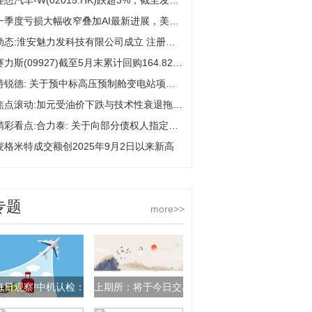
理想汽车-W(02015.HK)跌超3%，截至发稿，跌3.33%，报56.6港元，成交额1.55亿港元|短讯
一季度亏损大幅收窄叠加AI最新进展，美团股价涨近6%
动态:淮安魅力发科技有限公司成立 注册资本600万人民币
赛力斯(09927)截至5月末累计回购164.827万股A股
特锐德: 关于预中标高压预制舱变电站项目的提示性公告
焦点滚动:加元受油价下跌与技术性衰退拖累 布朗兄弟哈里曼策略师看涨美元/加元至1.3930
精彩看点:合力泰: 关于向部分债权人指定证券账户完成股票过户的公告
麦格米特成交额创2025年9月2日以来新高
专题
more>>
每日观察!中机认检：目前公司不具备半导体材料与设备相关检测认证能力
上期所：将于今日交易起调整燃料油期货相关合约