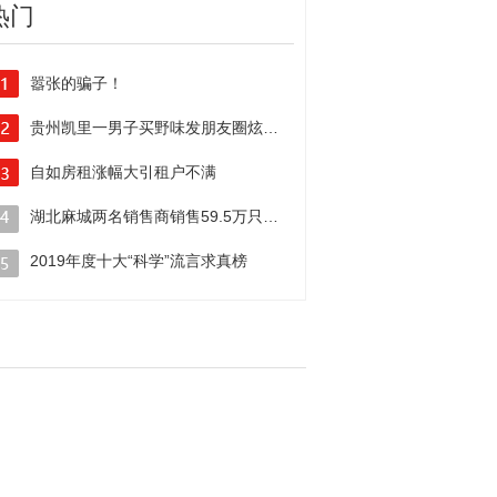
热门
嚣张的骗子！
电信诈骗黑手伸向线上新学期
贵州凯里一男子买野味发朋友圈炫耀被行政拘留
自如房租涨幅大引租户不满
二房东”吃相真难看！
湖北麻城两名销售商销售59.5万只伪劣口罩牟暴利被警方抓获
2019年度十大“科学”流言求真榜
你曾中枪几个？