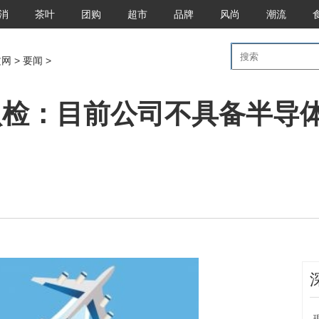
消
茶叶
团购
超市
品牌
风尚
潮流
文网
>
要闻
>
认检：目前公司不具备半导
互动