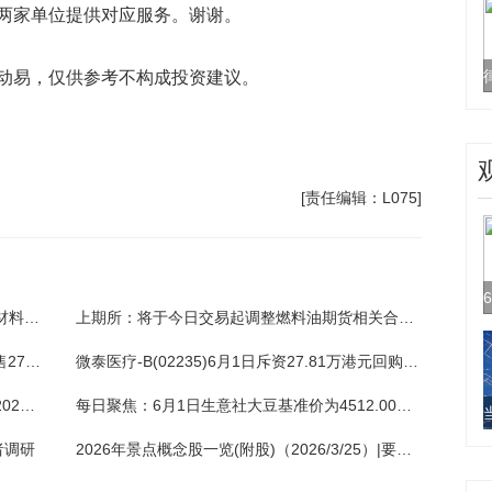
两家单位提供对应服务。谢谢。
动易，仅供参考不构成投资建议。
[责任编辑：L075]
每日观察!中机认检：目前公司不具备半导体材料与设备相关检测认证能力
上期所：将于今日交易起调整燃料油期货相关合约交易限额|播报
律齐文化(00550.HK)主要股东陈家俊讨论出售27.01%股权 董事会澄清无内幕消息 当前焦点
微泰医疗-B(02235)6月1日斥资27.81万港元回购3.76万股
今日聚焦!中国人寿启动“智汇国寿 智惠万家”2026年客户节主题活动
每日聚焦：6月1日生意社大豆基准价为4512.00元/吨
者调研
2026年景点概念股一览(附股)（2026/3/25）|要闻速递