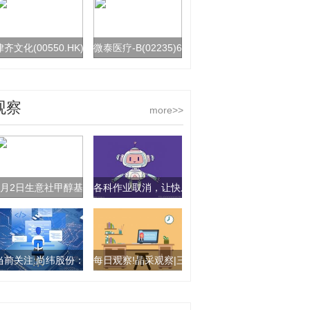
律齐文化(00550.HK)主要股东陈家俊讨论出售27.01%股权 董事会澄清
微泰医疗-B(02235)6月1日斥资27.81万港元回购3
观察
more>>
6月2日生意社甲醇基准价为3160.00元/吨 热文
各科作业取消，让快乐翻倍！
当前关注:尚纬股份：拟将证券简称变更为“福华尚纬”
每日观察!晶采观察|三大关键点！未来5年，你的城