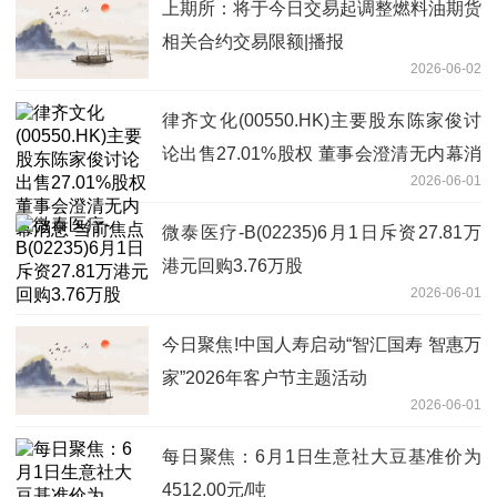
上期所：将于今日交易起调整燃料油期货
相关合约交易限额|播报
2026-06-02
律齐文化(00550.HK)主要股东陈家俊讨
论出售27.01%股权 董事会澄清无内幕消
2026-06-01
息 当前焦点
微泰医疗-B(02235)6月1日斥资27.81万
港元回购3.76万股
2026-06-01
今日聚焦!中国人寿启动“智汇国寿 智惠万
家”2026年客户节主题活动
2026-06-01
每日聚焦：6月1日生意社大豆基准价为
4512.00元/吨