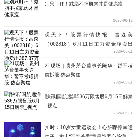
别只盯秤！减脂不掉肌肉才是健康瘦
2026-06-12
观天下！股票行情快报：富森美
（002818）6月11日主力资金净卖出
2026-06-11
387.37万元
21现场｜贵州茅台董事长陈华：暂不考
虑拆股-热点聚焦
2026-06-11
[快讯]国航远洋536万限售股6月15日解禁
_视点
2026-06-11
实时：10岁女童运动会上心脏骤停幸运
生还，揪出“沉默杀手”竟是隐匿心脏病