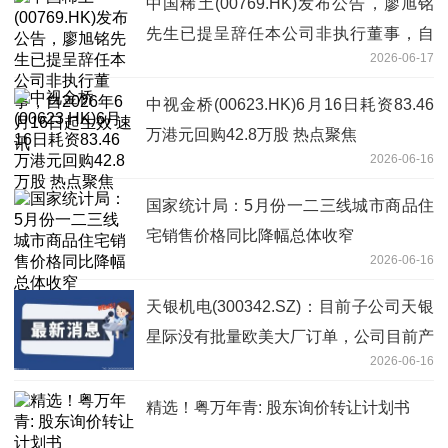
中国稀土(00769.HK)发布公告，廖旭铭
先生已提呈辞任本公司非执行董事，自
2026-06-17
2026年6月16日起生效 速讯
中视金桥(00623.HK)6月16日耗资83.46
万港元回购42.8万股 热点聚焦
2026-06-16
国家统计局：5月份一二三线城市商品住
宅销售价格同比降幅总体收窄
2026-06-16
天银机电(300342.SZ)：目前子公司天银
星际没有批量欧美大厂订单，公司目前产
2026-06-16
能达 2,000 台套/年
精选！粤万年青: 股东询价转让计划书