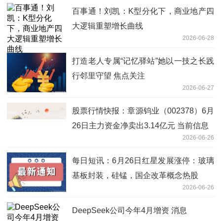
百事通！刘凯：K型分化下，商业地产四
大逻辑重塑增长曲线
2026-06-28
打造老人专属“记忆驿站”她以一技之长践
行邻里守望 焦点关注
2026-06-27
股票行情快报：章源钨业（002378）6月
26日主力资金净卖出3.14亿元 当前信息
2026-06-26
每日短讯：6月26日红星发展涨停：玻璃
基板封装，硅锰，国企改革概念热股
2026-06-26
DeepSeek公司今年4月增资 消息