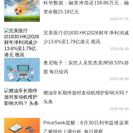
科华数据：融资净偿还158.86万元，融
资余额15.18亿元
2026-07-01
完美医疗(01830.HK)2026财年净利润减
少13.6%至1.79亿港元 视讯
2026-06-30
奥尼电子：实控人吴世杰质押58.53%持
股 每日短讯
2026-06-30
燃油车长期停放对发动机维护影响大吗？
头条
2026-06-30
PriceSeek提醒：6月30日利华益维远苯
乙烯报价上调分析_每日观察