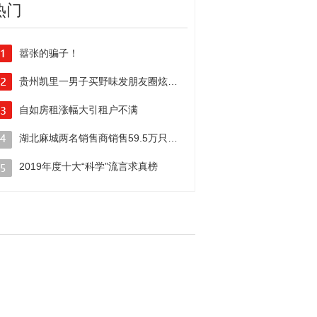
热门
嚣张的骗子！
电信诈骗黑手伸向线上新学期
贵州凯里一男子买野味发朋友圈炫耀被行政拘留
自如房租涨幅大引租户不满
二房东”吃相真难看！
湖北麻城两名销售商销售59.5万只伪劣口罩牟暴利被警方抓获
2019年度十大“科学”流言求真榜
你曾中枪几个？