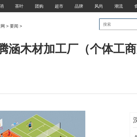
消
茶叶
团购
超市
品牌
风尚
潮流
文网
>
要闻
>
腾涵木材加工厂（个体工商