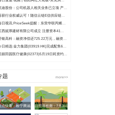
每日速递:视频 | 朝阳网红天花板-美克洞学馆突然闭店！门口贴“欠薪亏损闭店”！
凯迪股份：公司机器人相关业务已立项 产品仍处于开发阶段|讯息
再获行业权威认可！随信云链E信供应链金融ABS获评CSF年度优秀项目_视焦点讯
每日视讯:PriceSeek提醒：东营华联丙烯出厂报价下调
江西妮厚建材有限公司成立 注册资本41万人民币|观热点
荃银高科：融资净偿还725.22万元，融资余额2.9亿元|焦点速读
今日精选:金力集团(03919.HK)完成配售648万股 净筹770万港元
美丽田园医疗健康(02373)5月19日耗资约39.65万港元回购2万股 焦点速看
专题
more>>
焦点快看：睢宁腾涵木材加工厂（个体工商户）成立 注册资本20万人民币
日照港裕廊：7月31日将派发股息0.03434港元/股