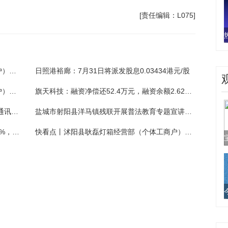
[责任编辑：L075]
焦点快看：睢宁腾涵木材加工厂（个体工商户）成立 注册资本20万人民币
日照港裕廊：7月31日将派发股息0.03434港元/股
热消息：叙永县磐吉建材经营部（个体工商户）成立 注册资本1万人民币
旗天科技：融资净偿还52.4万元，融资余额2.62亿元
今日热搜:小米消费金融股权变更获批，小米通讯持股升至60%
盐城市射阳县洋马镇残联开展普法教育专题宣讲活动_前沿资讯
观察：港股异动丨游戏股活跃！哔哩哔哩涨4%，腾讯涨1.5%，4月游戏市场同比增11%
快看点丨沭阳县耿磊灯箱经营部（个体工商户）成立 注册资本2万人民币