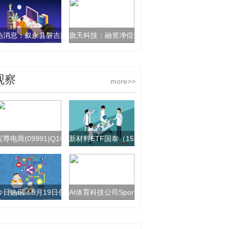
热消息：叙永县磐吉建材经营部（个体工商户）成立 注册资本1万人民币
旗天科技：融资净偿还52.4万元，融资余额2.62亿
观察
more>>
宝尊电商(09991)Q1收入同比增长15%至24亿元 核心业务全面恢复增长
新材料ETF国泰（159761）涨超1%，战略性
今日热讯：5月19日创业板ETF富国基金份额增加2600万份，重仓股宁
AI体育科技公司SportVision完成天使+轮融资|微速