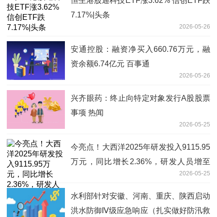
恒生港股通科技ETF涨3.62% 信创ETF跌
7.17%|头条
2026-05-26
安通控股：融资净买入660.76万元，融
资余额6.74亿元 百事通
2026-05-26
兴齐眼药：终止向特定对象发行A股股票
事项 热闻
2026-05-25
今亮点！大西洋2025年研发投入9115.95
万元，同比增长2.36%，研发人员增至
2026-05-25
304人
水利部针对安徽、河南、重庆、陕西启动
洪水防御Ⅳ级应急响应（扎实做好防汛救