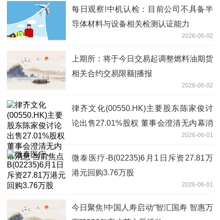
每日观察!中机认检：目前公司不具备半
导体材料与设备相关检测认证能力
2026-06-02
上期所：将于今日交易起调整燃料油期货
相关合约交易限额|播报
2026-06-02
律齐文化(00550.HK)主要股东陈家俊讨
论出售27.01%股权 董事会澄清无内幕消
2026-06-01
息 当前焦点
微泰医疗-B(02235)6月1日斥资27.81万
港元回购3.76万股
2026-06-01
今日聚焦!中国人寿启动“智汇国寿 智惠万