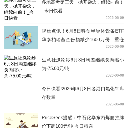
多地高考第三天，抛开杂念，继续向前！
_今日快看
2026-06-09
视焦点讯！6月8日科创半导体设备ETF
华泰柏瑞基金份额减少1600万份，重仓
2026-06-09
股拓荆科技、华海清科、中微公司
生意社涤纶纱6月8日均差继续负向缩小
为-75.00元/吨
2026-06-08
今日快看!2026年6月8日各港口氯化钾库
存数量
2026-06-08
PriceSeek提醒：中石化华东丙烯腈挂牌
价下调100元/吨 今日精选