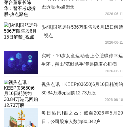
虑拆股-热点聚焦
2026-06-11
[快讯]国航远洋536万限售股6月15日解禁
_视点
2026-06-11
实时：10岁女童运动会上心脏骤停幸运
生还，揪出“沉默杀手”竟是隐匿心脏病
2026-06-11
视焦点讯！KEEP(03650)6月10日耗资约
30.84万港元回购12.73万股
2026-06-10
每日热讯!银之杰：截至2026年5月29
日，公司股东人数为80,342户