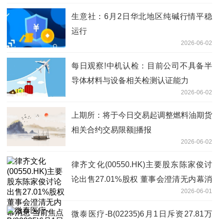
生意社：6月2日华北地区纯碱行情平稳
运行
2026-06-02
每日观察!中机认检：目前公司不具备半
导体材料与设备相关检测认证能力
2026-06-02
上期所：将于今日交易起调整燃料油期货
相关合约交易限额|播报
2026-06-02
律齐文化(00550.HK)主要股东陈家俊讨
论出售27.01%股权 董事会澄清无内幕消
2026-06-01
息 当前焦点
微泰医疗-B(02235)6月1日斥资27.81万