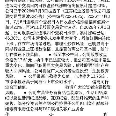
随时有快速下跌风险。公司股票于2026年7月1日、7月2日
连续两个交易日内日收盘价格涨幅偏离值累计超过20%，
公司已于2026年7月3日披露了《宜宾纸业股份有限公司股
票交易异常波动公告》(公告编号2026-025)。2026年7月3
日、7月6日连续两个交易日内日收盘价格涨幅偏离值累计
超过20%，再次出现股票交易异常波动。自2026年7月1日
起，公司股票已经连续四个交易日涨停，累计涨幅已达
46.38%。公司主营业务未发生重大变化，股价短期内连续
上涨，存在市场情绪过热、非理性炒作风险，已明显高于
同期行业及上证指数涨幅，且显著偏离公司基本面，随时
存在快速下跌风险。 ● 截至本公告日，公司股票收盘
价格为17.61元，换手率已达度较大，但公司基本面未发生
重大变化，期间已积累巨大交易风险，后续股票可能存在
较大回调风险。公司提醒广大投资者理性投资，注意投资
风险。 ● 公司最新市盈率为负值，市净率为13.75倍，
市净率显著高于同行业上市公司水平， 偏离同行
业合理估值。 敬请广大投资者注意投资
风险。 ● 公司主营业务有食品包装原纸、生活用纸原
纸以及生活用纸成品纸、瓦楞纸箱、醋酸纤维素的生产和
销售。部分投资者关注到公司控股子公司四川普什醋酸纤
维素有限责任公司与TAC膜相关客户业务合
作 -1- 宜