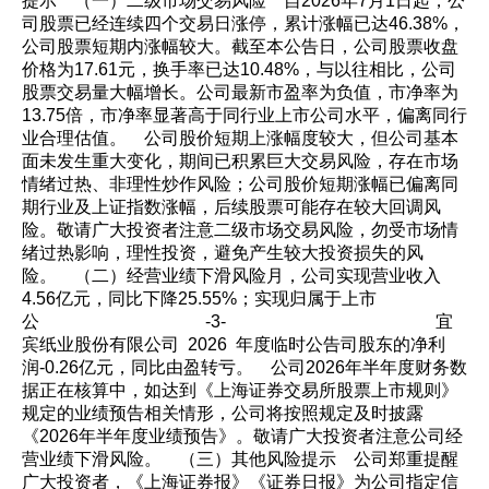
提示 （一）二级市场交易风险 自2026年7月1日起，公
司股票已经连续四个交易日涨停，累计涨幅已达46.38%，
公司股票短期内涨幅较大。截至本公告日，公司股票收盘
价格为17.61元，换手率已达10.48%，与以往相比，公司
股票交易量大幅增长。公司最新市盈率为负值，市净率为
13.75倍，市净率显著高于同行业上市公司水平，偏离同行
业合理估值。 公司股价短期上涨幅度较大，但公司基本
面未发生重大变化，期间已积累巨大交易风险，存在市场
情绪过热、非理性炒作风险；公司股价短期涨幅已偏离同
期行业及上证指数涨幅，后续股票可能存在较大回调风
险。敬请广大投资者注意二级市场交易风险，勿受市场情
绪过热影响，理性投资，避免产生较大投资损失的风
险。 （二）经营业绩下滑风险月，公司实现营业收入
4.56亿元，同比下降25.55%；实现归属于上市
公 -3- 宜
宾纸业股份有限公司 2026 年度临时公告司股东的净利
润-0.26亿元，同比由盈转亏。 公司2026年半年度财务数
据正在核算中，如达到《上海证券交易所股票上市规则》
规定的业绩预告相关情形，公司将按照规定及时披露
《2026年半年度业绩预告》。敬请广大投资者注意公司经
营业绩下滑风险。 （三）其他风险提示 公司郑重提醒
广大投资者，《上海证券报》《证券日报》为公司指定信