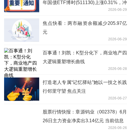
年国债ETF博时(511130)上涨0.31%，冲
2026-06-29
击3连涨
焦点快看：两市融资余额减少205.97亿
元
2026-06-29
百事通！刘凯：K型分化下，商业地产四
大逻辑重塑增长曲线
2026-06-28
打造老人专属“记忆驿站”她以一技之长践
行邻里守望 焦点关注
2026-06-27
股票行情快报：章源钨业（002378）6月
26日主力资金净卖出3.14亿元 当前信息
2026-06-26