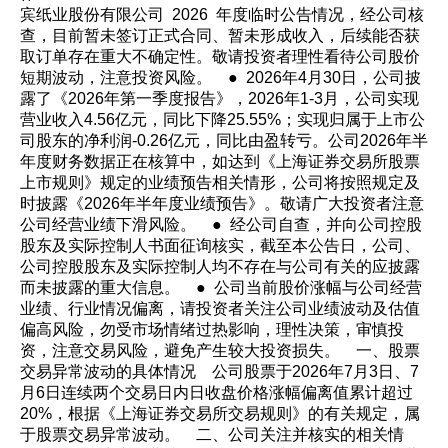
宾纸业股份有限公司 2026 年度临时公告情况，经公司核
查，目前暂未签订正式合同、暂未形成收入，后续能否获
取订单存在重大不确定性。敬请投资者理性看待公司股价
短期波动，注意投资风险。 ● 2026年4月30日，公司披
露了《2026年第一季度报告》，2026年1-3月，公司实现
营业收入4.56亿元，同比下降25.55%；实现归属于上市公
司股东的净利润-0.26亿元，同比由盈转亏。公司2026年半
年度财务数据正在核算中，如达到《上海证券交易所股票
上市规则》规定的业绩预告相关情形，公司将按照规定及
时披露《2026年半年度业绩预告》。敬请广大投资者注意
公司经营业绩下滑风险。 ● 经公司自查，并向公司控股
股东及实际控制人书面征询核实，截至本公告日，公司、
公司控股股东及实际控制人均不存在与公司有关的应披露
而未披露的重大信息。 ● 公司当前股价涨幅与公司经营
业绩、行业情况偏离，请投资者关注公司业绩波动及估值
偏高风险，勿受市场情绪过热影响，理性决策，审慎投
资，注意交易风险，避免产生较大投资损失。 一、股票
交易异常波动的具体情况 公司股票于2026年7月3日、7
月6日连续两个交易日内日收盘价格涨幅偏离值累计超过
20%，根据《上海证券交易所交易规则》的有关规定，属
于股票交易异常波动。 二、公司关注并核实的相关情