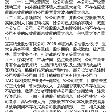
况 （一）生产经营情况 经公司自查，本公司生产经营
活动正常，内外部经营环境未发生重大变化，不存在应披
露而未披露的影响公司股票异常波动的重大信息。
（二）重大事项情况 经公司自查，并向公司控股股东及
实际控制人书面征询核实，除公司已披露的事项外，截至
本公告日，公司、公司控股股东及实际控制人均不存在与
公司有关的应披露而未披露的重大信息，包括重大资产重
组、 -2-
宜宾纸业股份有限公司 2026 年度临时公告股份发行、重
大交易类事项、业务重组、股份回购、股权激励、破产重
整、重大业务合作、引进战略投资者等重大事项。
（三）媒体报道、市场传闻、热点概念情况 公司主营业
务有食品包装原纸、生活用纸原纸以及生活用纸成品纸、
瓦楞纸箱、醋酸纤维素的生产和销售。部分投资者关注到
公司控股子公司四川普什醋酸纤维素有限责任公司与
TAC 膜相关客户业务合作情况。经公司核查，目前暂未签
订正式合同、暂未形成收入，后续能否获取订单存在重大
不确定性。敬请投资者理性看待公司股价短期波动，注意
投资风险。 （四）其他股价敏感信息 经公司核实，公
司董事、高级管理人员、控股股东在公司本次股票交易异
常波动期间不存在买卖公司股票的情形。 三、相关风险