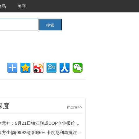
食品
美容
搜索
<<返回首页
深度
more>>
生意社：5月21日镇江联成DOP企业报价下跌
康方生物(09926)涨逾6% 卡度尼利单抗注射液临床试验申请获默示许可