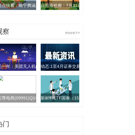
焦点快看：睢宁腾涵木材加工厂（个体工商户）成立 注册资本20万人民币
日照港裕廊：7月31日将派发股息0.03434港元/股
观察
more>>
毛一年：美团无人机向系统解决方案提供商转型|播资讯
动态:1至4月证券交易印花税同比增长74.8%
宝尊电商(09991)Q1收入同比增长15%至24亿元 核心业务全面恢复增长
新材料ETF国泰（159761）涨超1%，战略性
热门