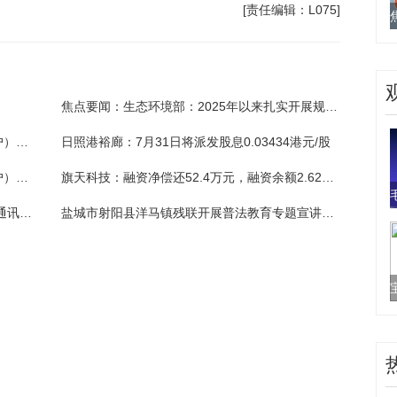
[责任编辑：L075]
焦点要闻：生态环境部：2025年以来扎实开展规范涉企生态环境执法专项行动 推动实现“两个转变”
焦点快看：睢宁腾涵木材加工厂（个体工商户）成立 注册资本20万人民币
日照港裕廊：7月31日将派发股息0.03434港元/股
热消息：叙永县磐吉建材经营部（个体工商户）成立 注册资本1万人民币
旗天科技：融资净偿还52.4万元，融资余额2.62亿元
今日热搜:小米消费金融股权变更获批，小米通讯持股升至60%
盐城市射阳县洋马镇残联开展普法教育专题宣讲活动_前沿资讯