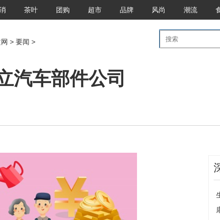
消
茶叶
团购
超市
品牌
风尚
潮流
文网
>
要闻
>
立汽车部件公司