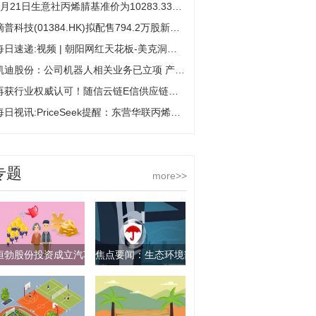
5月21日生意社丙烯腈基准价为10283.33元/吨-今日看点
滴普科技(01384.HK)拟配售794.2万股新H股 净筹3.95亿港元
每日速递:视频 | 朝阳网红天花板-美克洞学馆突然闭店！门口贴“欠薪亏损闭店”！
凯迪股份：公司机器人相关业务已立项 产品仍处于开发阶段|讯息
再获行业权威认可！随信云链E信供应链金融ABS获评CSF年度优秀项目_视焦点讯
每日视讯:PriceSeek提醒：东营华联丙烯出厂报价下调
专题
more>>
恒勃股份投资成立汽车部件公司
焦点要闻：生态环境部：2025年以来扎实开展规范