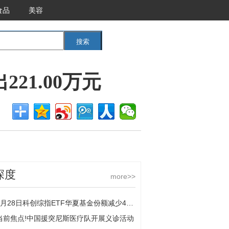
食品
美容
搜索
<<返回首页
21.00万元
深度
more>>
5月28日科创综指ETF华夏基金份额减少400万份，重仓股海光信息、寒武纪、摩尔线程 每日精选
当前焦点!中国援突尼斯医疗队开展义诊活动