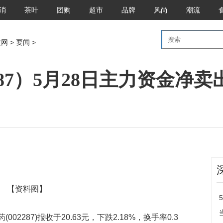
消
茶叶
团购
超市
品牌
风尚
潮流
文网
>
要闻
>
87）5月28日主力资金净卖出2
流向
【资料图】
002287)报收于20.63元，下跌2.18%，换手率0.3