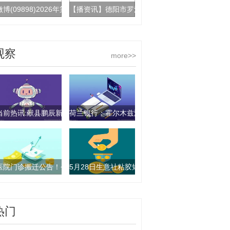
微博(09898)2026年第一季度归母净利润同比减少67.55% 调整后每股收益
【播资讯】德阳市罗江区金鑫达有机肥料部（个体工
观察
more>>
当前热讯:献县鹏辰新型建材有限公司成立 注册资本50万人民币
荷兰银行：霍尔木兹海峡局势扰动欧元/美元 短期或下探1
医院门诊搬迁公告！今天起，启动试运行-快资讯
5月28日生意社粘胶短纤1.2D基准价为14060.00
热门