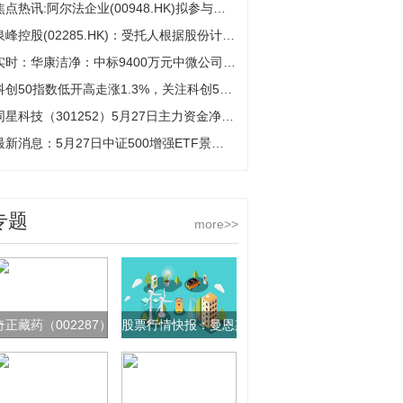
焦点热讯:阿尔法企业(00948.HK)拟参与成立合营企业公司
泉峰控股(02285.HK)：受托人根据股份计划购入总计73.23万股
实时：华康洁净：中标9400万元中微公司电子洁净项目
科创50指数低开高走涨1.3%，关注科创50ETF易方达（588080）配置价值
同星科技（301252）5月27日主力资金净买入325.87万元|速讯
最新消息：5月27日中证500增强ETF景顺基金份额减少100万份，重仓股川能动力、贵阳银行、梅花生物
专题
more>>
奇正藏药（002287）5月28日主力资金净卖出221.00万元
股票行情快报：曼恩斯特（301325）5月28日主力资