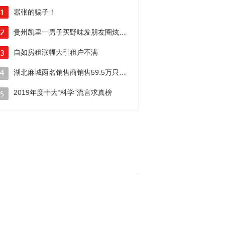
嚣张的骗子！
电信诈骗黑手伸向线上新学期
贵州凯里一男子买野味发朋友圈炫耀被行政拘留
自如房租涨幅大引租户不满
二房东”吃相真难看！
湖北麻城两名销售商销售59.5万只伪劣口罩牟暴利被警方抓获
2019年度十大“科学”流言求真榜
你曾中枪几个？