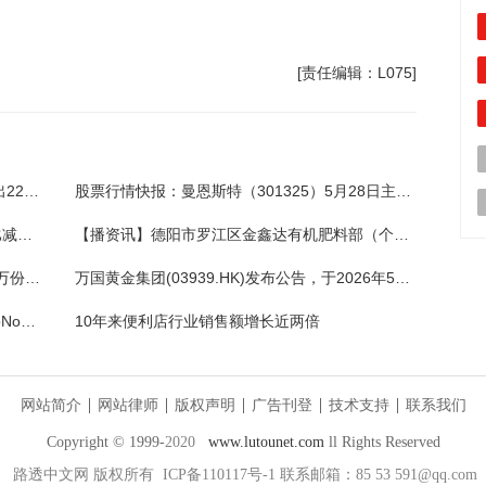
[责任编辑：L075]
奇正藏药（002287）5月28日主力资金净卖出221.00万元
股票行情快报：曼恩斯特（301325）5月28日主力资金净买入2077.48万元
微博(09898)2026年第一季度归母净利润同比减少67.55% 调整后每股收益0.15美元
【播资讯】德阳市罗江区金鑫达有机肥料部（个体工商户）成立 注册资本15万人民币
5月27日电池龙头ETF兴银基金份额增加300万份，重仓股比亚迪、宁德时代、华友钴业
万国黄金集团(03939.HK)发布公告，于2026年5月27日斥资1308.98万港元回购111.6万股-热头条
立邦与宣伟提出145.3亿美元收购要约，AkzoNobel大涨17%-资讯
10年来便利店行业销售额增长近两倍
网站简介
网站律师
版权声明
广告刊登
技术支持
联系我们
Copyright © 1999-
2020
www.lutounet.com
ll Rights Reserved
路透中文网
版权所有 ICP备110117号-1 联系邮箱：85 53 591@qq.com