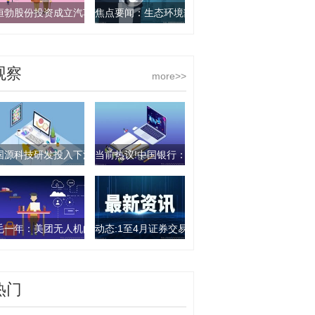
恒勃股份投资成立汽车部件公司
焦点要闻：生态环境部：2025年以来扎实开展规范
观察
more>>
国源科技研发投入下滑16.14%，研发人员同比减少31.11%-热讯
当前热议!中国银行：400亿元总损失吸收能力非
毛一年：美团无人机向系统解决方案提供商转型|播资讯
动态:1至4月证券交易印花税同比增长74.8%
热门