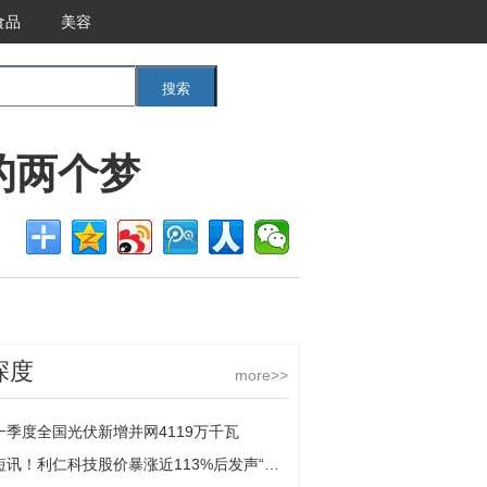
食品
美容
搜索
<<返回首页
的两个梦
深度
more>>
一季度全国光伏新增并网4119万千瓦
短讯！利仁科技股价暴涨近113%后发声“打假” 深交所十问业绩下滑