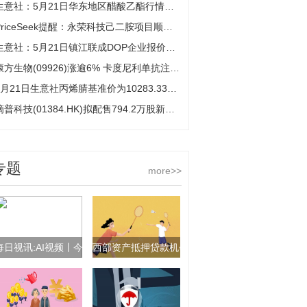
生意社：5月21日华东地区醋酸乙酯行情弱势运行 热点评
PriceSeek提醒：永荣科技己二胺项目顺利投产
生意社：5月21日镇江联成DOP企业报价下跌
康方生物(09926)涨逾6% 卡度尼利单抗注射液临床试验申请获默示许可
5月21日生意社丙烯腈基准价为10283.33元/吨-今日看点
滴普科技(01384.HK)拟配售794.2万股新H股 净筹3.95亿港元
专题
more>>
每日视讯:AI视频丨今天，再听一遍袁隆平的两个梦
西部资产抵押贷款机会基金公布截至2026年3月3