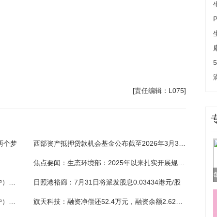
[责任编辑：L075]
两个梦
西部资产抵押贷款机会基金公布截至2026年3月31日财务状况
焦点要闻：生态环境部：2025年以来扎实开展规范涉企生态环境执法专项行动 推动实现“两个转变”
焦点快看：睢宁腾涵木材加工厂（个体工商户）成立 注册资本20万人民币
日照港裕廊：7月31日将派发股息0.03434港元/股
热消息：叙永县磐吉建材经营部（个体工商户）成立 注册资本1万人民币
旗天科技：融资净偿还52.4万元，融资余额2.62亿元