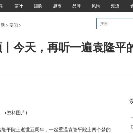
消
茶叶
团购
超市
品牌
风尚
潮流
文网
>
要闻
>
视频丨今天，再听一遍袁隆平
(资料图片)
父”袁隆平院士逝世五周年，一起重温袁隆平院士两个梦的