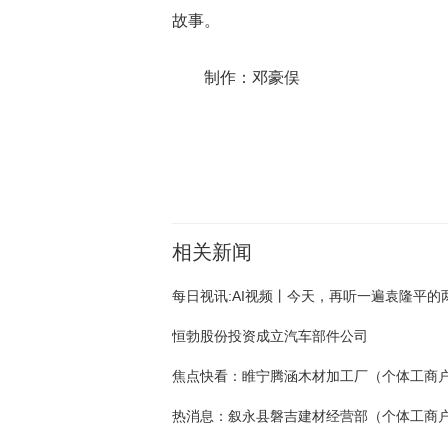
故事。
制作：邓豪俣
关键词：
袁隆平
院士
杂交
重温
水稻
相关新闻
每日视讯:AI视频丨今天，再听一遍袁隆平的
恒勃股份投资成立汽车部件公司